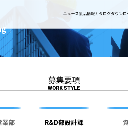
ニュース
製品情報
カタログダウンロ
ng｜
募集要項
WORK STYLE
営業部
R&D部設計課