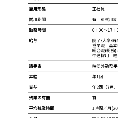
雇用形態
正社員
試用期間
有 ※試用期
勤務時間
8：30～17
給与
院了/大卒/既
営業職 基本給 
総合職(総務) 
中途採用 経
諸手当
時間外勤務手
昇給
年1回
賞与
年2回（7月、
残業の有無
有
平均残業時間
1時間／月(2