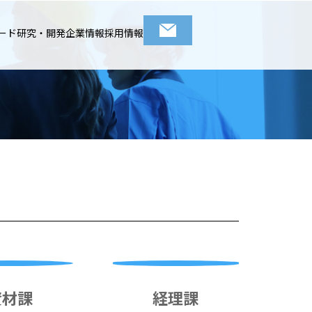
ード
研究・開発
企業情報
採用情報
資材課
経理課