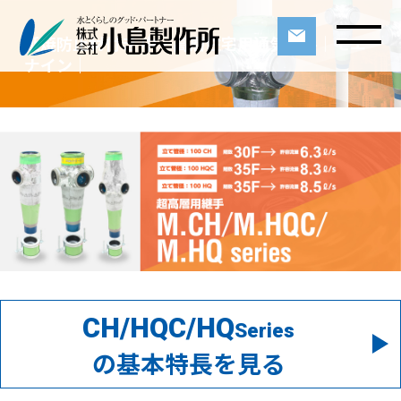
延焼防止材付き 中・高層住宅用通気継手｜モエ
ナイン｜
CH/HQC/HQ
Series
の基本特長を見る